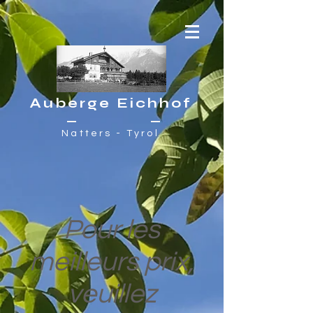
Auberge Eichhof
Natters - Tyrol
Pour les
meilleurs prix,
veuillez