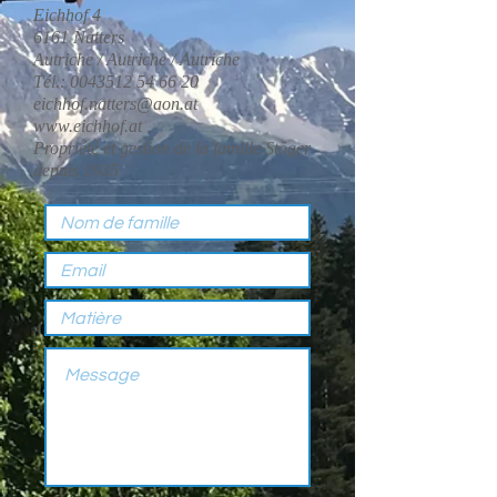
Eichhof 4
6161 Natters
Autriche / Autriche / Autriche
Tél.:
0043512 54 66 20
eichhof.natters@aon.at
www.eichhof.at
Propriété et gestion de la famille Stöger
depuis 1935