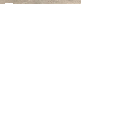
Auberge Eichhof
Eichhof 4
6161 Natters
Autriche / Autriche /
Autriche
eichhof.natters@aon.at
0043512 54 66 20
Suivez nous
© 2020 par Gasthof Eichhof