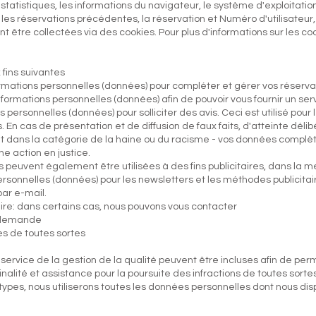
atistiques, les informations du navigateur, le système d'exploitation, 
ur, les réservations précédentes, la réservation et Numéro d'utilisat
tre collectées via des cookies. Pour plus d'informations sur les co
 fins suivantes
formations personnelles (données) pour compléter et gérer vos réservat
 informations personnelles (données) afin de pouvoir vous fournir un serv
ns personnelles (données) pour solliciter des avis. Ceci est utilisé pour 
. En cas de présentation et de diffusion de faux faits, d'atteinte dé
ant dans la catégorie de la haine ou du racisme - vos données comp
e action en justice.
s peuvent également être utilisées à des fins publicitaires, dans la mes
ersonnelles (données) pour les newsletters et les méthodes publicitair
ar e-mail.
e: dans certains cas, nous pouvons vous contacter
r demande
es de toutes sortes
u service de la gestion de la qualité peuvent être incluses afin de pe
minalité et assistance pour la poursuite des infractions de toutes sortes
types, nous utiliserons toutes les données personnelles dont nous disp