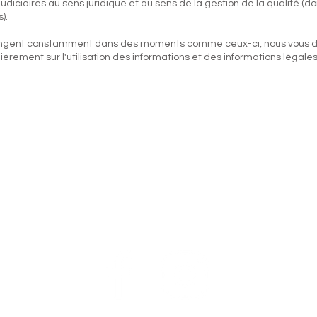
udiciaires au sens juridique et au sens de la gestion de la qualité (
).
ngent constamment dans des moments comme ceux-ci, nous vous dem
ièrement sur l'utilisation des informations et des informations légales
f
Suivez nous
© 2020 
Autriche
on.at
0
Confid
Termes