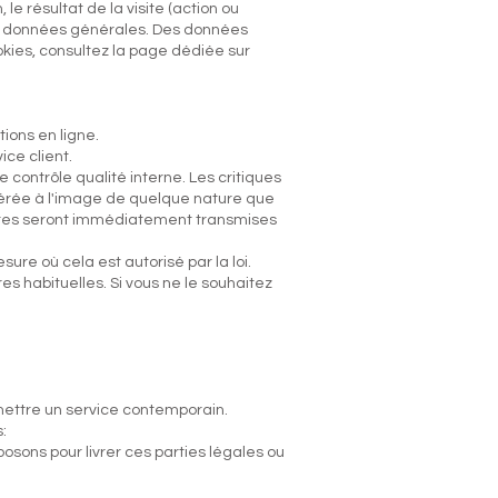
le résultat de la visite (action ou
eur, données générales. Des données
okies, consultez la page dédiée sur
ions en ligne.
ice client.
le contrôle qualité interne. Les critiques
libérée à l'image de quelque nature que
lètes seront immédiatement transmises
ure où cela est autorisé par la loi.
es habituelles. Si vous ne le souhaitez
rmettre un service contemporain.
:
osons pour livrer ces parties légales ou