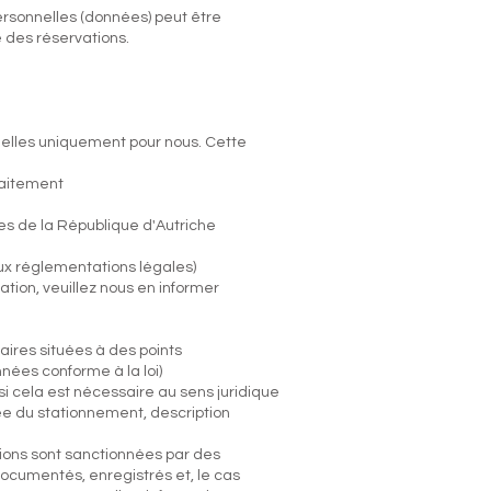
 personnelles (données) peut être
 des réservations.
nnelles uniquement pour nous. Cette
traitement
es de la République d'Autriche
x réglementations légales)
ation, veuillez nous en informer
aires situées à des points
nées conforme à la loi)
 cela est nécessaire au sens juridique
urée du stationnement, description
tions sont sanctionnées par des
ocumentés, enregistrés et, le cas