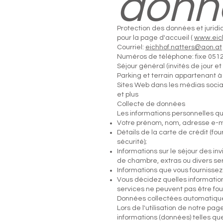
donn
Protection des données et jurid
pour la page d'accueil (
www.eich
Courriel:
eichhof.natters@aon.at
Numéros de téléphone: fixe 05125
Séjour général (invités de jour et 
Parking et terrain appartenant à 
Sites Web dans les médias soci
et plus
Collecte de données
Les informations personnelles q
Votre prénom, nom, adresse e-m
Détails de la carte de crédit (fo
sécurité);
Informations sur le séjour des i
de chambre, extras ou divers s
Informations que vous fournissez
Vous décidez quelles informati
services ne peuvent pas être fo
Données collectées automatiq
Lors de l'utilisation de notre 
informations (données) telles que