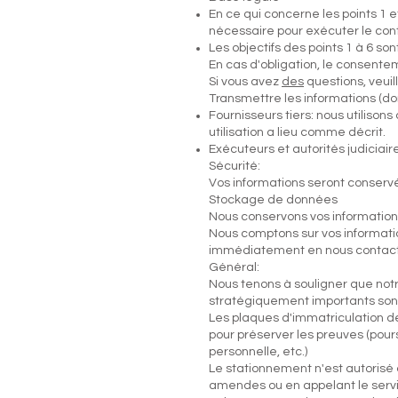
En ce qui concerne les points 1 et
nécessaire pour exécuter le cont
Les objectifs des points 1 à 6 so
En cas d'obligation, le consent
Si vous avez
des
questions, veuil
Transmettre les informations (d
Fournisseurs tiers: nous utiliso
utilisation a lieu comme décrit.
Exécuteurs et autorités judiciaire
Sécurité:
Vos informations seront conserv
Stockage de données
Nous conservons vos informatio
Nous comptons sur vos informati
immédiatement en nous contac
Général:
Nous tenons à souligner que notr
stratégiquement importants sont 
Les plaques d'immatriculation d
pour préserver les preuves (pours
personnelle, etc.)
Le stationnement n'est autorisé
amendes ou en appelant le servi