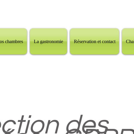
os chambres
La gastronomie
Réservation et contact
Chal
ction des