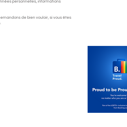
données personnelles, informations
andons de bien vouloir, si vous êtes
.
par Gasthof Eichhof
entialité et cookies
 et conditions (CG)