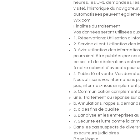
heures, les URL demandées, les st
visite), l'historique du navigate
automatisées peuvent également ê
Wix.com
Finalités du traitement
Vos données seront utilisées aux
1. Réservations: Utilisation d'in
2. Service client: Utilisation des
3. Avis: utilisation des informatio
pourraient être publiées par nous
ce soit et de déclarations entr
à notre cabinet d'avocats pour un
4. Publicité et vente: Vos donnée
Nous utilisons vos informations p
pas, informez-nous simplement p
5. Communication complémentair
une. Traitement ou réponse su
b. Annulations, rappels, demand
c. à des fins de qualité
6. L'analyse et les entreprises a
7. Sécurité et lutte contre la cri
Dans les cas suspects de divers 
exécuteurs judiciaires.
Base légale