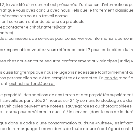
 2, la validité d'un contrat est présumée: l'utilisation d'informations
rat que vous avez conclu avec nous. Tels que le traitement classique
nt nécessaires pour un travail normal
ement sera bien entendu obtenu au préalable.
lez
contacter eichhof.natters@aon.at
.
onnées)
ns des fournisseurs de services pour conserver vos informations perso
s responsables: veuillez vous référer au point 7 pour les finalités du 
ées chez nous en toute sécurité conformément aux principes juridiqu
ns aussi longtemps que nous le jugeons nécessaire (conformément au
ons personnelles pour être complètes et correctes. En
cas de
modific
tant:
eichhof.natters@aon.at
.
e propriété, des sections de nos terres et des propriétés supplément
surveillées par vidéo 24 heures sur 24 (y compris le stockage de don
es véhicules peuvent être notées, sauvegardées ou photographiées si
uites) ou pour améliorer la qualité / le service. (dans le cas de la d
 que dans le cadre d'une consommation ou d'une «nuitée», les infrac
ce de remorquage. Les incidents de toute nature à cet égard sont d