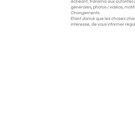
échéant, transmis aux autorités j
générales, photos / vidéos, motifs
Changements
Étant donné que les choses cha
intéressé, de vous informer régul
Auberge Eichho
Eichhof 4
6161 Natters
Autriche / Autriche / 
eichhof.natters@a
0043512 54 66 2