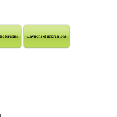
et forestier
Environs et impressions